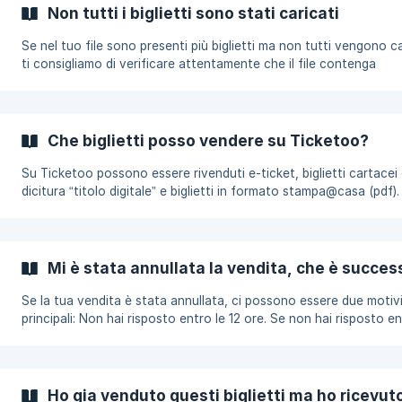
e altre dettagli pertinenti. Carica il file PDF del tuo biglietto. Assi
Non tutti i biglietti sono stati caricati
che il file PDF sia completo e leggibile. Impos
Se nel tuo file sono presenti più biglietti ma non tutti vengono ca
ti consigliamo di verificare attentamente che il file contenga
effettivamente tutti i biglietti e che non sia corrotto. Assicurati c
file sia in formato PDF valido e riprova il caricamento.
Che biglietti posso vendere su Ticketoo?
Su Ticketoo possono essere rivenduti e-ticket, biglietti cartacei
dicitura “titolo digitale” e biglietti in formato stampa@casa (pdf).
di mettere in vendita un biglietto su Ticketoo assicurati che rientr
una di queste categorie e se puoi effettuare il cambio nominativo
tuoi biglietti, ove previsto. Non possono essere rivenduti biglietti
cartacei e non possono essere spediti biglietti. Puoi mettere in vendita
Mi è stata annullata la vendita, che è succes
anche biglietti parte di abbonamenti (es.
Se la tua vendita è stata annullata, ci possono essere due motiv
principali: Non hai risposto entro le 12 ore. Se non hai risposto entro
questo periodo, la vendita sarà automaticamente annullata ed e
influirà sul tuo punteggio di affidabilità. Mancano meno di 3 ore
dall'evento e il compratore ha deciso di annullare: In situazioni in
mancano meno di 3 ore all'evento e il compratore decide di annul
Ho gia venduto questi biglietti ma ho ricevuto