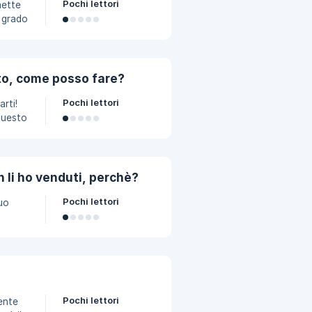
Pochi lettori
n grado
tto, come posso fare?
et
Pochi lettori
rti!
questo
i di
ne.
n li ho venduti, perchè?
Pochi lettori
tuo
i al
ere
Pochi lettori
rente