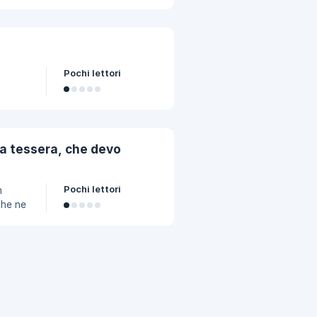
ltra.
Pochi lettori
la tessera, che devo
Pochi lettori
n
che ne
l