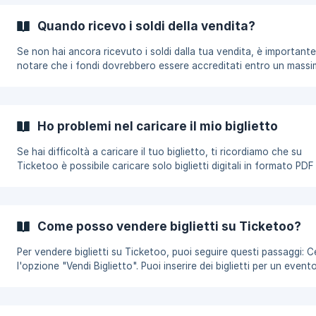
collegato il biglietto.
Quando ricevo i soldi della vendita?
Se non hai ancora ricevuto i soldi dalla tua vendita, è importante
notare che i fondi dovrebbero essere accreditati entro un massi
7 giorni lavorativi. Tuttavia, se sono trascorsi più di 7 giorni e i so
non sono ancora stati ricevuti, ti consigliamo di contattare il su
di Ticketoo per assistenza. Puoi inviare un'email a support@ticke
e spiegare la situazione. Updated on: 08/07/2023
Ho problemi nel caricare il mio biglietto
Se hai difficoltà a caricare il tuo biglietto, ti ricordiamo che su
Ticketoo è possibile caricare solo biglietti digitali in formato PDF
Originale oppure FANTICKET ( Clicca qui per vedere un esempio d
Ticket). Purtroppo, non accettiamo biglietti cartacei. Se stai cercando
di caricare un e-ticket o un biglietto che non hai ancora a dispos
(ad esempio, perché deve ancora essere inviato), ti consigliamo 
Come posso vendere biglietti su Ticketoo?
tornare allo step precedente
Per vendere biglietti su Ticketoo, puoi seguire questi passaggi: Cerca
l'opzione "Vendi Biglietto". Puoi inserire dei biglietti per un event
creato o crealo tu da zero. Segui le istruzioni per inserire le
informazioni relative al tuo biglietto. Queste informazioni posso
includere il nome dell'evento, la data e l'ora, il luogo, il tipo di big