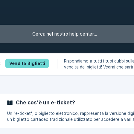
Rispondiamo a tutti i tuoi dubbi sull
Vendita Biglietti
:
vendita dei biglietti! Vedrai che sarà
veloce!
Che cos'è un e-ticket?
Un "e-ticket", o biglietto elettronico, rappresenta la versione digi
un biglietto cartaceo tradizionale utilizzato per accedere a vari s
e eventi. Per poter caricare un e-ticket sulla nostra piattaforma 
sufficiente copiare ed incollare il link della pagina URL al quale è