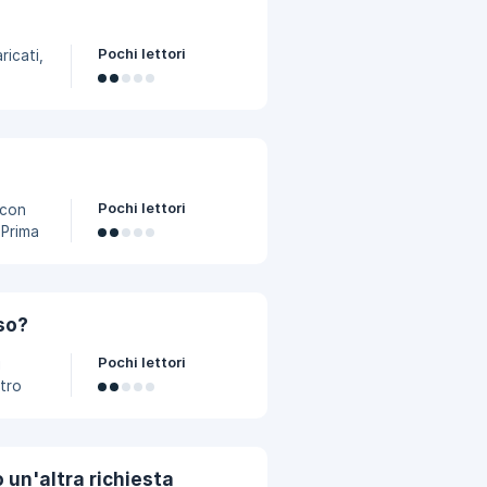
curati
Pochi lettori
ricati,
he il
Pochi lettori
 con
 Prima
i in
 per i
so?
Pochi lettori
i
sso
 cui
lare
 un'altra richiesta