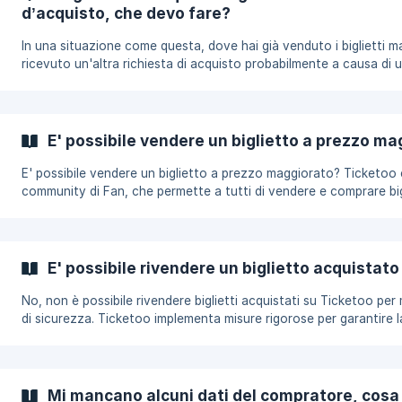
l'acquisto, la vendita potrebbe essere annullata.
d’acquisto, che devo fare?
In una situazione come questa, dove hai già venduto i biglietti m
ricevuto un'altra richiesta di acquisto probabilmente a causa di 
doppio caricamento, la cosa più importante da fare è annullare
immediatamente la seconda vendita. Questo è importante per ev
confusioni o problemi legali dovuti alla vendita di un articolo ch
possiedi più.
E' possibile vendere un biglietto a prezzo m
E' possibile vendere un biglietto a prezzo maggiorato? Ticketoo è una
community di Fan, che permette a tutti di vendere e comprare big
in modo ETICO e SICURO. Per questo motivo, è assolutamente v
vendere biglietti a prezzo maggiorato. La nostra tecnologia, ries
sapere il prezzo di quel determinato biglietto, tuttavia in alcune
situazioni qualcosa ci sfugge. Cosa fare se trovi un biglietto a prezzo
E' possibile rivendere un biglietto acquistato
maggiorato su ticketoo? Non acquistare assolutamente i biglietti e
segnal
No, non è possibile rivendere biglietti acquistati su Ticketoo per 
di sicurezza. Ticketoo implementa misure rigorose per garantire l
validità e la sicurezza dei biglietti, e la rivendita potrebbe
compromettere questi obiettivi. Inoltre, nella maggior parte dei cas
cambio nome è disponibile una sola volta. Questo significa che, 
volta che il venditore originale ha effettuato il cambio nome, no
Mi mancano alcuni dati del compratore, cosa