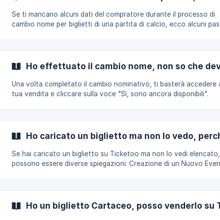
possibile chiedere un rimborso o effettuare ulteriori modifiche. 
sistema è
Se ti mancano alcuni dati del compratore durante il processo di
cambio nome per biglietti di una partita di calcio, ecco alcuni pa
che puoi seguire: 1. Verifica la Necessità della Tessera del Tifoso o
Fidelity Card: Prima di procedere, assicurati se è richiesta la tess
tifoso o fidelity card per il cambio nome. Questo può essere fat
spuntando l'opzione appropriata nel sistema di vendita. Se non h
Ho effettuato il cambio nome, non so che dev
selezionato questa opzione in fase di caricamento, sarà necessa
annullare l
Una volta completato il cambio nominativo, ti basterà accedere a
tua vendita e cliccare sulla voce "Sì, sono ancora disponibili".
Scorrendo fino in fondo alla pagina troverai un tasto per caricare
PDF/Eticket. 🔹 Importante: Carica sempre il PDF originale del biglietto.
Se il biglietto proviene da TicketOne (per concerti), non caricare 
ma direttamente il link dell'Eticket. 👉 [Clicca qui per vedere cos’è un
Ho caricato un biglietto ma non lo vedo, per
Eticket](https://help.ticketoo.it/it/artic
Se hai caricato un biglietto su Ticketoo ma non lo vedi elencato,
possono essere diverse spiegazioni: Creazione di un Nuovo Evento: Se
hai creato un nuovo evento da zero, è normale che ci sia un rita
Ticketoo deve verificare il nuovo evento prima che diventi visibil
altri utenti. Questo processo di verifica può richiedere fino a qu
ora. È una misura di sicurezza standard per garantire l'autenticità
Ho un biglietto Cartaceo, posso venderlo su
correttezza delle informazioni dell'evento. **Aggiunta di un Bigl