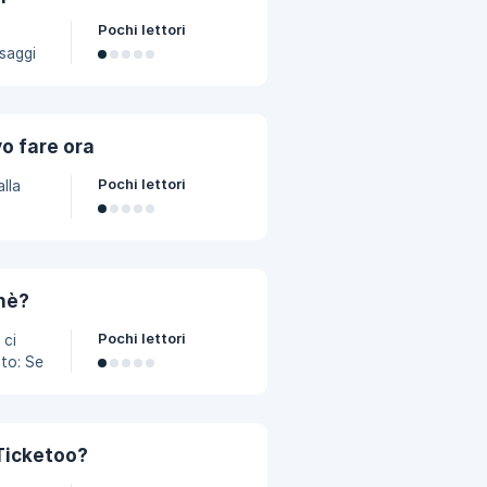
Questo
Pochi lettori
ssaggi
era del
to
ai
o fare ora
rio
Pochi lettori
lla
 il
il PDF,
chè?
Pochi lettori
 ci
rdo.
e agli
alche
 e la
 Ticketoo?
ietto