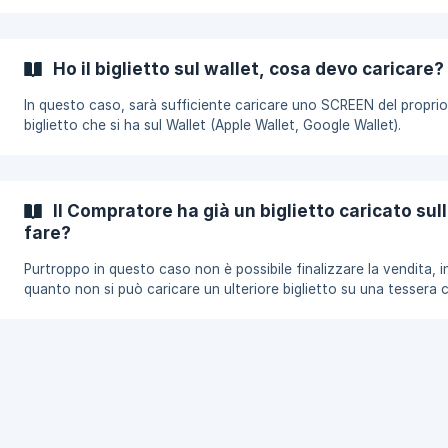
da smartphone e tablet. Se devi inoltrare un'email che hai ricevuto,
seleziona la scheda Posta in arrivo nella barra laterale a sinistra.
Adesso fai clic sul messaggio di tuo interesse (il nuovo biglietto
ricevuto), nella nuova schermata visualizzata, scegli l'opzione Ino
Ho il biglietto sul wallet, cosa devo caricare?
In alternativa, clicca sull'icona dei **tre puntini in vertical
In questo caso, sarà sufficiente caricare uno SCREEN del proprio
biglietto che si ha sul Wallet (Apple Wallet, Google Wallet).
Il Compratore ha già un biglietto caricato sul
fare?
Purtroppo in questo caso non è possibile finalizzare la vendita, i
quanto non si può caricare un ulteriore biglietto su una tessera 
contiene già uno. L’unica soluzione **è annullare la vendita e
rimetterlo in vendita. **Sarà nostra cura avvisare direttamente i
compratore della situazione.