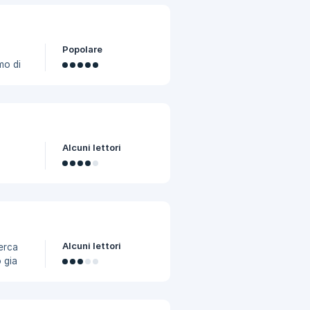
Popolare
mo di
ldi
pporto
too.it
Alcuni lettori
i Fan
izione
di
Alcuni lettori
o gia
no
lietto