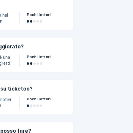
Pochi lettori
a hai
un
itare
e non
aggiorato?
Pochi lettori
lietti
ietato
ce a
 su ticketoo?
Pochi lettori
motivi
a
i, il
una
n sarà
 posso fare?