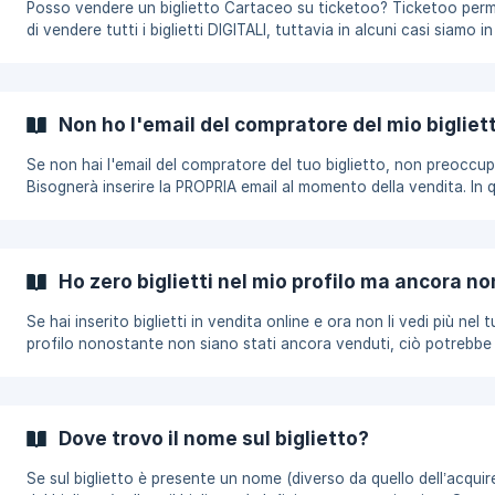
Posso vendere un biglietto Cartaceo su ticketoo? Ticketoo permette
di vendere tutti i biglietti DIGITALI, tuttavia in alcuni casi siamo i
di vendere anche biglietti cartacei. Prima di caricare un biglietto
controlla che sia presente la dicitura: "TITOLO DIGITALE". Se è
presente la dicitura TITOLO DIGITALE, puoi caricare e vendere il
biglietto su ticketoo e dovrai: Andare nell'area personale del provider
Non ho l'email del compratore del mio biglie
dove hai comprato il biglietto (ticketone, ticketmaster, CiaoTick
ecc...)
Se non hai l'email del compratore del tuo biglietto, non preoccupa
Bisognerà inserire la PROPRIA email al momento della vendita. In 
modo, il nuovo biglietto arriverà direttamente a te, permettendot
caricarlo correttamente su Ticketoo per completare la transazio
Ho zero biglietti nel mio profilo ma ancora no
Se hai inserito biglietti in vendita online e ora non li vedi più nel 
profilo nonostante non siano stati ancora venduti, ciò potrebbe
essere dovuto al fatto che un potenziale acquirente li ha aggiunt
suo carrello. L’acquirente avrà poi 10 minuti di tempo per proced
all’acquisto, in caso contrario torneranno visibili per tutti.
Dove trovo il nome sul biglietto?
Se sul biglietto è presente un nome (diverso da quello dell’acqui