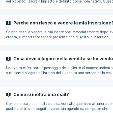
del biglietto), allora il biglietto è definito come nominativo. Quest
caso, ad esempio, degli eventi con una capienza superiore a 50
persone, dove la normativa prevede che i biglietti siano nominali.
Perche non riesco a vedere la mia inserzione
Se non riesci a vedere la tua inserzione immediatamente dopo av
creata, è importante tenere presente che di solito le inserzioni
vengono caricate sul sito quasi immediatamente. Tuttavia, a cau
dell'alto traffico o di altre variabili tecniche, potrebbe essere
necessario qualche minuto prima che la tua inserzione sia visibile
gli altri utenti sul sito. Ti consigliamo di attendere alcuni minuti e
Cosa devo allegare nella vendita se ho vendu
verificare nuovamente se la tua inserzione è visibile. Se dopo un 
tempo continu
Una volta effettuato il passaggio del biglietto al numero indicato
sufficiente allegare all'interno della vendita uno screen della mail
inviata da DICE che conferma l'effettivo invio. Per trasformare 
screen in pdf basterà usare un convertitore. Ne trovi uno qui 👉🏻
CONVERTITORE
Come si inoltra una mail?
Come inoltrare una mail Le indicazioni alle quali devi attenerti sono
quelle che trovi di seguito, valide sia agendo da computer che